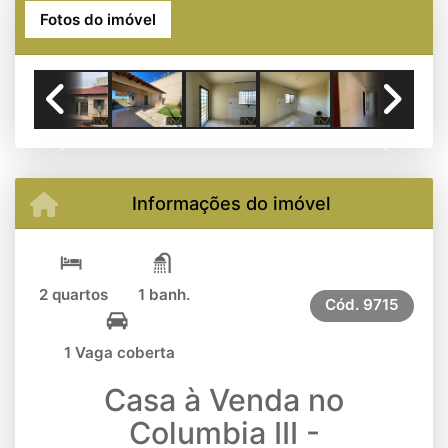
Fotos do imóvel
Previous
Next
Informações do imóvel
2 quartos
1 banh.
Cód.
9715
1 Vaga coberta
Casa à Venda no
Columbia III -