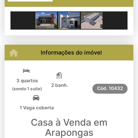
Previous
Next
Informações do imóvel
3 quartos
2 banh.
Cód.
10432
(sendo 1 suíte)
1 Vaga coberta
Casa à Venda em
Arapongas